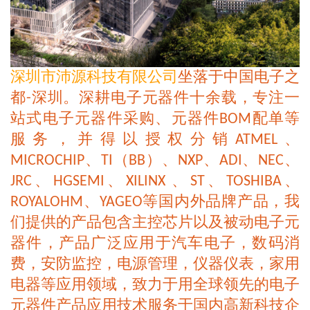
深圳市沛源科技有限公司
坐落于中国电子之
都
深圳。深耕电子元器件十余载，专注一
-
站式电子元器件采购、元器件
配单等
BOM
服务，并得以授权分销
、
ATMEL
、
（
）、
、
、
、
MICROCHIP
TI
BB
NXP
ADI
NEC
、
、
、
、
、
JRC
HGSEMI
XILINX
ST
TOSHIBA
、
等国内外品牌产品，我
ROYALOHM
YAGEO
们提供的产品包含主控芯片以及被动电子元
器件，
产品广泛应用于汽车电子，数码消
费，安防监控，电源管理，仪器仪表，家用
电器等应用领域，
致力于用全球领先的电子
元器件产品应用技术服务于国内高新科技企